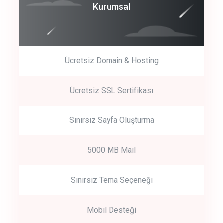
Coroprate
Kurumsal
predictive dialing
Ücretsiz Domain & Hosting
Get Started
Ücretsiz SSL Sertifikası
Start by trying our service for 30 days free trial no credit card
required.
Sınırsız Sayfa Oluşturma
5000 MB Mail
Sınırsız Tema Seçeneği
Mobil Desteği