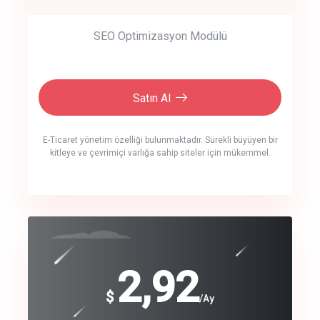
SEO Optimizasyon Modülü
Satın Al
E-Ticaret yönetim özelliği bulunmaktadır. Sürekli büyüyen bir
kitleye ve çevrimiçi varlığa sahip siteler için mükemmel.
crm auto cync
click to call back
240
2,92
$
$
/year
/Ay
track energy costs