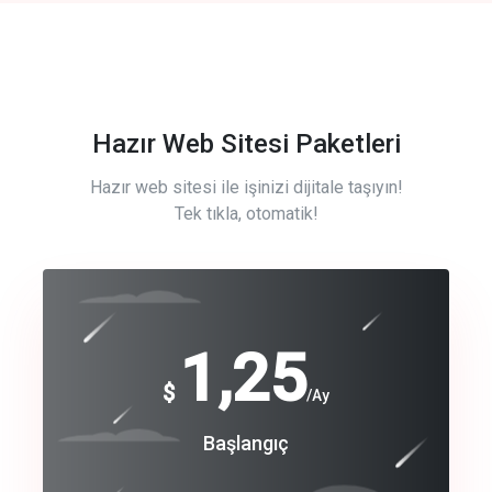
Hazır Web Sitesi Paketleri
Hazır web sitesi ile işinizi dijitale taşıyın!
Tek tıkla, otomatik!
Free
1,25
$
/Ay
Basic
Başlangıç