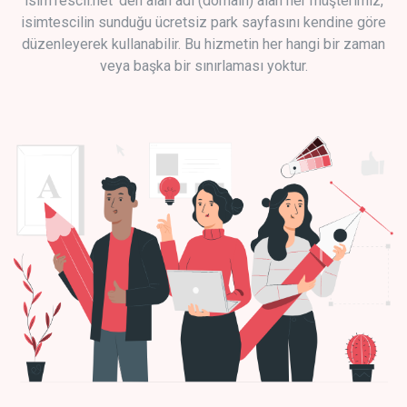
isimTescil.net 'den alan adı (domain) alan her müşterimiz,
isimtescilin sunduğu ücretsiz park sayfasını kendine göre
düzenleyerek kullanabilir. Bu hizmetin her hangi bir zaman
veya başka bir sınırlaması yoktur.