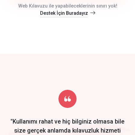
crm auto cync
Web Kılavuzu ile yapabileceklerinin sınırı yok!
Destek İçin Buradayız
click to call back
track energy costs
predictive dialing
Get Started
Start by trying our service for 30 days free trial no credit card
required.
"Kullanımı rahat ve hiç bilginiz olmasa bile
size gerçek anlamda kılavuzluk hizmeti